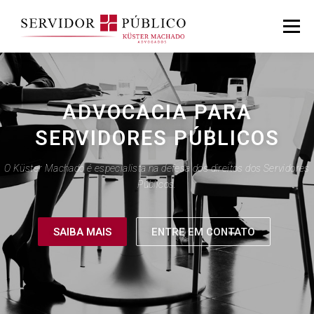
Menu
ADVOCACIA PARA
SERVIDORES PÚBLICOS
O Küster Machado é especialista na defesa dos direitos dos Servidores
Públicos.
SAIBA MAIS
ENTRE EM CONTATO