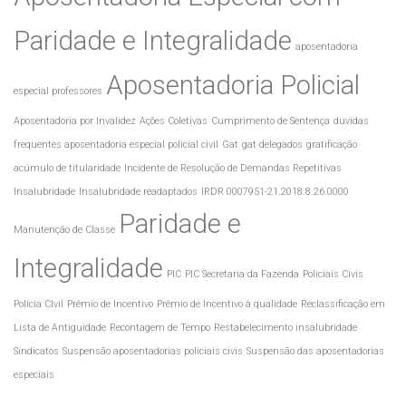
Paridade e Integralidade
aposentadoria
Aposentadoria Policial
especial professores
Aposentadoria por Invalidez
Ações Coletivas
Cumprimento de Sentença
duvidas
frequentes aposentadoria especial policial civil
Gat
gat delegados
gratificação
acúmulo de titularidade
Incidente de Resolução de Demandas Repetitivas
Insalubridade
Insalubridade readaptados
IRDR 0007951-21.2018.8.26.0000
Paridade e
Manutenção de Classe
Integralidade
PIC
PIC Secretaria da Fazenda
Policiais Civis
Polícia CIvil
Prêmio de Incentivo
Prêmio de Incentivo à qualidade
Reclassificação em
Lista de Antiguidade
Recontagem de Tempo
Restabelecimento insalubridade
Sindicatos
Suspensão aposentadorias policiais civis
Suspensão das aposentadorias
especiais