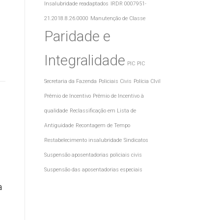
Insalubridade readaptados
IRDR 0007951-
21.2018.8.26.0000
Manutenção de Classe
Paridade e
Integralidade
PIC
PIC
Secretaria da Fazenda
Policiais Civis
Polícia CIvil
Prêmio de Incentivo
Prêmio de Incentivo à
qualidade
Reclassificação em Lista de
Antiguidade
Recontagem de Tempo
Restabelecimento insalubridade
Sindicatos
Suspensão aposentadorias policiais civis
Suspensão das aposentadorias especiais
a