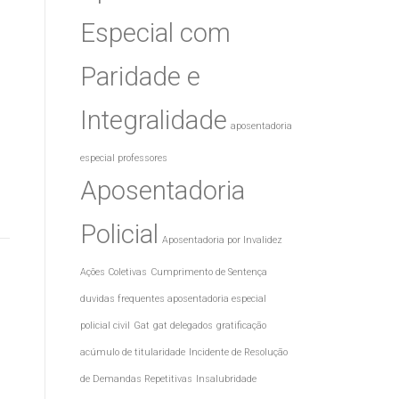
Especial com
Paridade e
Integralidade
aposentadoria
especial professores
Aposentadoria
Policial
Aposentadoria por Invalidez
Ações Coletivas
Cumprimento de Sentença
duvidas frequentes aposentadoria especial
policial civil
Gat
gat delegados
gratificação
acúmulo de titularidade
Incidente de Resolução
de Demandas Repetitivas
Insalubridade