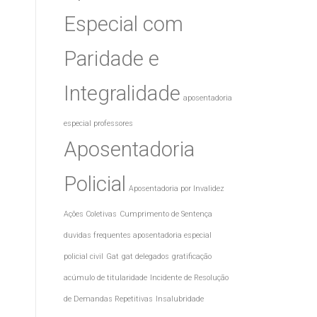
Especial com
Paridade e
Integralidade
aposentadoria
especial professores
Aposentadoria
Policial
Aposentadoria por Invalidez
Ações Coletivas
Cumprimento de Sentença
duvidas frequentes aposentadoria especial
policial civil
Gat
gat delegados
gratificação
acúmulo de titularidade
Incidente de Resolução
de Demandas Repetitivas
Insalubridade