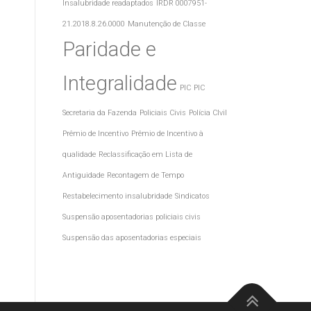
Insalubridade readaptados
IRDR 0007951-
21.2018.8.26.0000
Manutenção de Classe
Paridade e
Integralidade
PIC
PIC
Secretaria da Fazenda
Policiais Civis
Polícia CIvil
Prêmio de Incentivo
Prêmio de Incentivo à
qualidade
Reclassificação em Lista de
Antiguidade
Recontagem de Tempo
Restabelecimento insalubridade
Sindicatos
Suspensão aposentadorias policiais civis
Suspensão das aposentadorias especiais