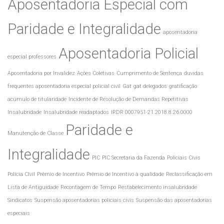
Aposentadoria Especial com
Paridade e Integralidade
aposentadoria
Aposentadoria Policial
especial professores
Aposentadoria por Invalidez
Ações Coletivas
Cumprimento de Sentença
duvidas
frequentes aposentadoria especial policial civil
Gat
gat delegados
gratificação
acúmulo de titularidade
Incidente de Resolução de Demandas Repetitivas
Insalubridade
Insalubridade readaptados
IRDR 0007951-21.2018.8.26.0000
Paridade e
Manutenção de Classe
Integralidade
PIC
PIC Secretaria da Fazenda
Policiais Civis
Polícia CIvil
Prêmio de Incentivo
Prêmio de Incentivo à qualidade
Reclassificação em
Lista de Antiguidade
Recontagem de Tempo
Restabelecimento insalubridade
Sindicatos
Suspensão aposentadorias policiais civis
Suspensão das aposentadorias
especiais