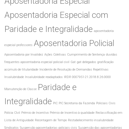
Aposentadoria Especial
Aposentadoria Especial com
Paridade e Integralidade
aposentadoria
Aposentadoria Policial
especial professores
Aposentadoria por Invalidez
Ações Coletivas
Cumprimento de Sentença
duvidas
frequentes aposentadoria especial policial civil
Gat
gat delegados
gratificação
acúmulo de titularidade
Incidente de Resolução de Demandas Repetitivas
Insalubridade
Insalubridade readaptados
IRDR 0007951-21.2018.8.26.0000
Paridade e
Manutenção de Classe
Integralidade
PIC
PIC Secretaria da Fazenda
Policiais Civis
Polícia CIvil
Prêmio de Incentivo
Prêmio de Incentivo à qualidade
Reclassificação em
Lista de Antiguidade
Recontagem de Tempo
Restabelecimento insalubridade
Sindicatos
Suspensão aposentadorias policiais civis
Suspensão das aposentadorias