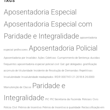
TAGS
Aposentadoria Especial
Aposentadoria Especial com
Paridade e Integralidade
aposentadoria
Aposentadoria Policial
especial professores
Aposentadoria por Invalidez
Ações Coletivas
Cumprimento de Sentença
duvidas
frequentes aposentadoria especial policial civil
Gat
gat delegados
gratificação
acúmulo de titularidade
Incidente de Resolução de Demandas Repetitivas
Insalubridade
Insalubridade readaptados
IRDR 0007951-21.2018.8.26.0000
Paridade e
Manutenção de Classe
Integralidade
PIC
PIC Secretaria da Fazenda
Policiais Civis
Polícia CIvil
Prêmio de Incentivo
Prêmio de Incentivo à qualidade
Reclassificação em