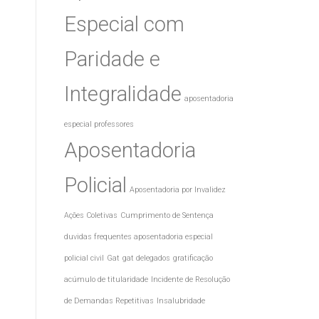
Especial com
Paridade e
Integralidade
aposentadoria
especial professores
Aposentadoria
Policial
Aposentadoria por Invalidez
Ações Coletivas
Cumprimento de Sentença
duvidas frequentes aposentadoria especial
policial civil
Gat
gat delegados
gratificação
acúmulo de titularidade
Incidente de Resolução
de Demandas Repetitivas
Insalubridade