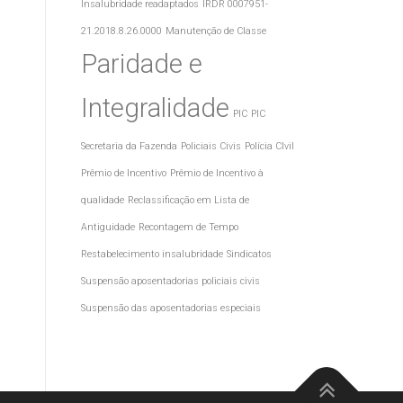
Insalubridade readaptados
IRDR 0007951-
21.2018.8.26.0000
Manutenção de Classe
Paridade e
Integralidade
PIC
PIC
Secretaria da Fazenda
Policiais Civis
Polícia CIvil
Prêmio de Incentivo
Prêmio de Incentivo à
qualidade
Reclassificação em Lista de
Antiguidade
Recontagem de Tempo
Restabelecimento insalubridade
Sindicatos
Suspensão aposentadorias policiais civis
Suspensão das aposentadorias especiais