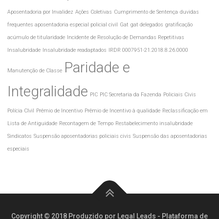
Aposentadoria por Invalidez
Ações Coletivas
Cumprimento de Sentença
duvidas
frequentes aposentadoria especial policial civil
Gat
gat delegados
gratificação
acúmulo de titularidade
Incidente de Resolução de Demandas Repetitivas
Insalubridade
Insalubridade readaptados
IRDR 0007951-21.2018.8.26.0000
Paridade e
Manutenção de Classe
Integralidade
PIC
PIC Secretaria da Fazenda
Policiais Civis
Polícia CIvil
Prêmio de Incentivo
Prêmio de Incentivo à qualidade
Reclassificação em
Lista de Antiguidade
Recontagem de Tempo
Restabelecimento insalubridade
Sindicatos
Suspensão aposentadorias policiais civis
Suspensão das aposentadorias
especiais
Copyright © 2018 Produzido por Legal Leads - Plataforma de