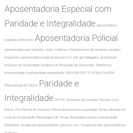
Aposentadoria Especial com
Paridade e Integralidade
aposentadoria
Aposentadoria Policial
especial professores
Aposentadoria por Invalidez
Ações Coletivas
Cumprimento de Sentença
duvidas
frequentes aposentadoria especial policial civil
Gat
gat delegados
gratificação
acúmulo de titularidade
Incidente de Resolução de Demandas Repetitivas
Insalubridade
Insalubridade readaptados
IRDR 0007951-21.2018.8.26.0000
Paridade e
Manutenção de Classe
Integralidade
PIC
PIC Secretaria da Fazenda
Policiais Civis
Polícia CIvil
Prêmio de Incentivo
Prêmio de Incentivo à qualidade
Reclassificação em
Lista de Antiguidade
Recontagem de Tempo
Restabelecimento insalubridade
Sindicatos
Suspensão aposentadorias policiais civis
Suspensão das aposentadorias
especiais