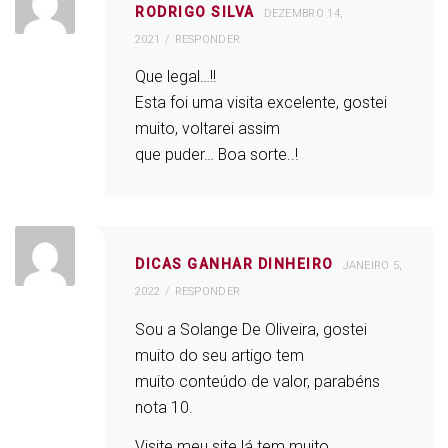
RODRIGO SILVA
DEZEMBRO 14,
2021
RESPONDER
Que legal…!!
Esta foi uma visita excelente, gostei
muito, voltarei assim
que puder… Boa sorte..!
DICAS GANHAR DINHEIRO
JANEIRO 5,
2022
RESPONDER
Sou a Solange De Oliveira, gostei
muito do seu artigo tem
muito conteúdo de valor, parabéns
nota 10.
Visite meu site lá tem muito