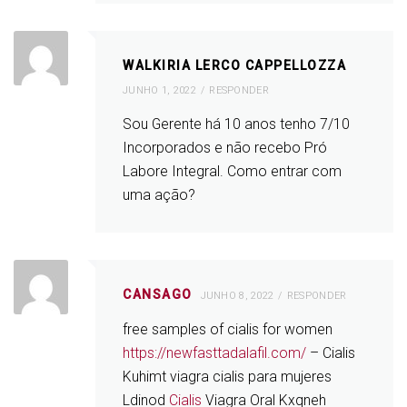
WALKIRIA LERCO CAPPELLOZZA
JUNHO 1, 2022
RESPONDER
Sou Gerente há 10 anos tenho 7/10
Incorporados e não recebo Pró
Labore Integral. Como entrar com
uma ação?
CANSAGO
JUNHO 8, 2022
RESPONDER
free samples of cialis for women
https://newfasttadalafil.com/
– Cialis
Kuhimt viagra cialis para mujeres
Ldinod
Cialis
Viagra Oral Kxqneh