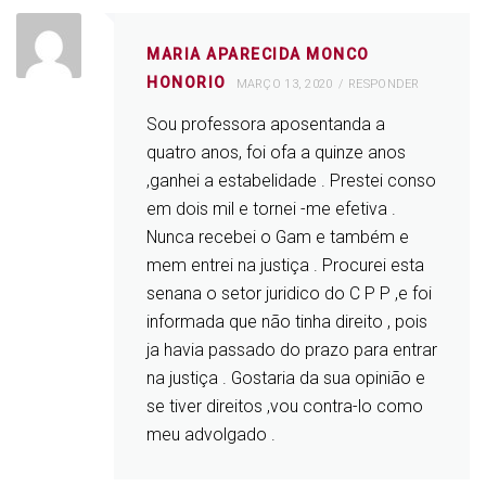
MARIA APARECIDA MONCO
HONORIO
MARÇO 13, 2020
RESPONDER
Sou professora aposentanda a
quatro anos, foi ofa a quinze anos
,ganhei a estabelidade . Prestei conso
em dois mil e tornei -me efetiva .
Nunca recebei o Gam e também e
mem entrei na justiça . Procurei esta
senana o setor juridico do C P P ,e foi
informada que não tinha direito , pois
ja havia passado do prazo para entrar
na justiça . Gostaria da sua opinião e
se tiver direitos ,vou contra-lo como
meu advolgado .