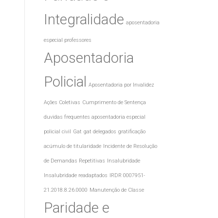
Integralidade
aposentadoria
especial professores
Aposentadoria
Policial
Aposentadoria por Invalidez
Ações Coletivas
Cumprimento de Sentença
duvidas frequentes aposentadoria especial
policial civil
Gat
gat delegados
gratificação
acúmulo de titularidade
Incidente de Resolução
de Demandas Repetitivas
Insalubridade
Insalubridade readaptados
IRDR 0007951-
21.2018.8.26.0000
Manutenção de Classe
Paridade e