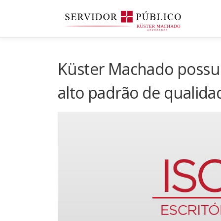
Saltar
para
conteúdo
Küster Machado possui 
alto padrão de qualidad