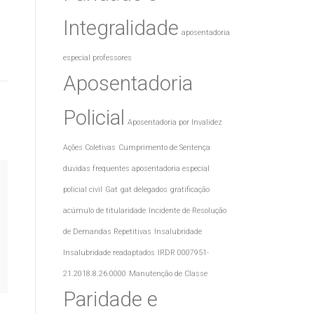
Integralidade
aposentadoria
especial professores
Aposentadoria
Policial
Aposentadoria por Invalidez
Ações Coletivas
Cumprimento de Sentença
duvidas frequentes aposentadoria especial
policial civil
Gat
gat delegados
gratificação
acúmulo de titularidade
Incidente de Resolução
de Demandas Repetitivas
Insalubridade
Insalubridade readaptados
IRDR 0007951-
21.2018.8.26.0000
Manutenção de Classe
Paridade e