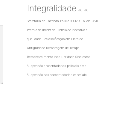
Integralidade
PIC
PIC
Secretaria da Fazenda
Policiais Civis
Polícia CIvil
Prêmio de Incentivo
Prêmio de Incentivo à
qualidade
Reclassificação em Lista de
Antiguidade
Recontagem de Tempo
Restabelecimento insalubridade
Sindicatos
Suspensão aposentadorias policiais civis
Suspensão das aposentadorias especiais