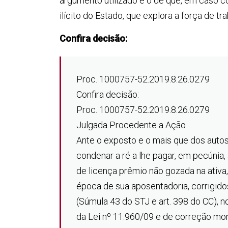
argumento utilizado é o de que, em caso c
ilícito do Estado, que explora a força de 
Confira decisão:
Proc. 1000757-52.2019.8.26.0279
Confira decisão:
Proc. 1000757-52.2019.8.26.0279
Julgada Procedente a Ação
Ante o exposto e o mais que dos aut
condenar a ré a lhe pagar, em pecúnia, 
de licença prêmio não gozada na ativ
época de sua aposentadoria, corrigido
(Súmula 43 do STJ e art. 398 do CC), n
da Lei nº 11.960/09 e de correção mon