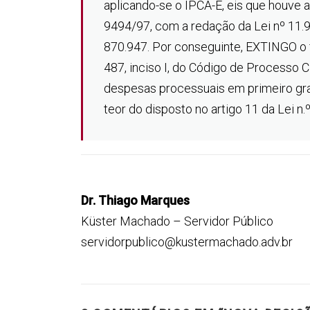
aplicando-se o IPCA-E, eis que houve a
9494/97, com a redação da Lei nº 11.
870.947. Por conseguinte, EXTINGO o f
487, inciso I, do Código de Processo
despesas processuais em primeiro gra
teor do disposto no artigo 11 da Lei n.º
Dr. Thiago Marques
Küster Machado – Servidor Público
servidorpublico@kustermachado.adv.br