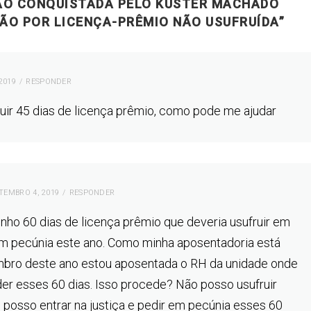
ÃO CONQUISTADA PELO KÜSTER MACHADO
ÃO POR LICENÇA-PRÊMIO NÃO USUFRUÍDA
”
2019
RESPONDER
ruir 45 dias de licença prêmio, como pode me ajudar
TEMBRO 4, 2019
RESPONDER
ho 60 dias de licença prêmio que deveria usufruir em
em pecúnia este ano. Como minha aposentadoria está
bro deste ano estou aposentada o RH da unidade onde
der esses 60 dias. Isso procede? Não posso usufruir
posso entrar na justiça e pedir em pecúnia esses 60