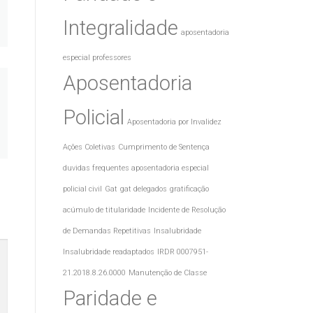
Integralidade
aposentadoria
especial professores
Aposentadoria
Policial
Aposentadoria por Invalidez
Ações Coletivas
Cumprimento de Sentença
duvidas frequentes aposentadoria especial
policial civil
Gat
gat delegados
gratificação
acúmulo de titularidade
Incidente de Resolução
de Demandas Repetitivas
Insalubridade
Insalubridade readaptados
IRDR 0007951-
21.2018.8.26.0000
Manutenção de Classe
Paridade e