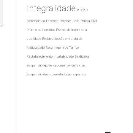
Integralidade
PIC
PIC
Secretaria da Fazenda
Policiais Civis
Polícia CIvil
Prêmio de Incentivo
Prêmio de Incentivo à
qualidade
Reclassificação em Lista de
Antiguidade
Recontagem de Tempo
Restabelecimento insalubridade
Sindicatos
Suspensão aposentadorias policiais civis
Suspensão das aposentadorias especiais