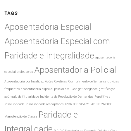
TAGS
Aposentadoria Especial
Aposentadoria Especial com
Paridade e Integralidade
aposentadoria
Aposentadoria Policial
especial professores
Aposentadoria por Invalidez
Ações Coletivas
Cumprimento de Sentença
duvidas
frequentes aposentadoria especial policial civil
Gat
gat delegados
gratificação
acúmulo de titularidade
Incidente de Resolução de Demandas Repetitivas
Insalubridade
Insalubridade readaptados
IRDR 0007951-21.2018.8.26.0000
Paridade e
Manutenção de Classe
Integralidade
PIC
PIC Secretaria da Fazenda
Policiais Civis