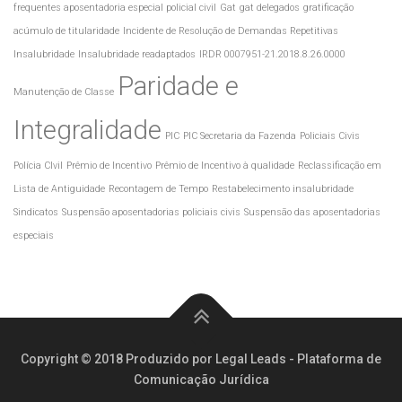
frequentes aposentadoria especial policial civil
Gat
gat delegados
gratificação
acúmulo de titularidade
Incidente de Resolução de Demandas Repetitivas
Insalubridade
Insalubridade readaptados
IRDR 0007951-21.2018.8.26.0000
Paridade e
Manutenção de Classe
Integralidade
PIC
PIC Secretaria da Fazenda
Policiais Civis
Polícia CIvil
Prêmio de Incentivo
Prêmio de Incentivo à qualidade
Reclassificação em
Lista de Antiguidade
Recontagem de Tempo
Restabelecimento insalubridade
Sindicatos
Suspensão aposentadorias policiais civis
Suspensão das aposentadorias
especiais
Copyright © 2018 Produzido por Legal Leads - Plataforma de
Comunicação Jurídica