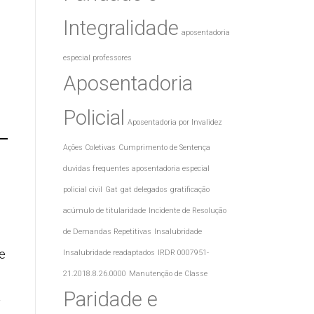
Integralidade
aposentadoria
especial professores
Aposentadoria
Policial
Aposentadoria por Invalidez
Ações Coletivas
Cumprimento de Sentença
duvidas frequentes aposentadoria especial
policial civil
Gat
gat delegados
gratificação
acúmulo de titularidade
Incidente de Resolução
de Demandas Repetitivas
Insalubridade
de
Insalubridade readaptados
IRDR 0007951-
21.2018.8.26.0000
Manutenção de Classe
Paridade e
a