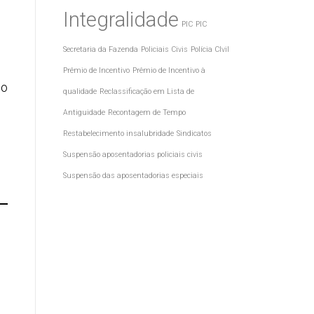
Integralidade
PIC
PIC
Secretaria da Fazenda
Policiais Civis
Polícia CIvil
Prêmio de Incentivo
Prêmio de Incentivo à
mo
qualidade
Reclassificação em Lista de
Antiguidade
Recontagem de Tempo
Restabelecimento insalubridade
Sindicatos
Suspensão aposentadorias policiais civis
Suspensão das aposentadorias especiais