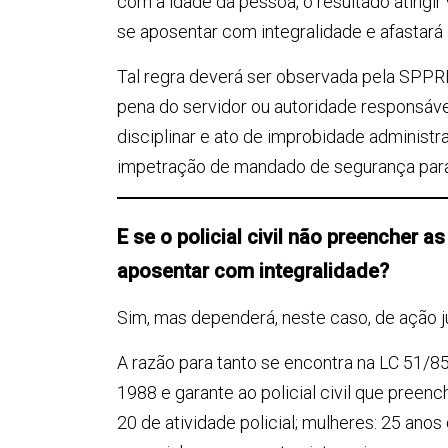
com a idade da pessoa, o resultado atingir
se aposentar com integralidade e afastará 
Tal regra deverá ser observada pela SPPRE
pena do servidor ou autoridade responsáve
disciplinar e ato de improbidade administ
impetração de mandado de segurança para a
E se o policial civil não preencher a
aposentar com integralidade?
Sim, mas dependerá, neste caso, de ação ju
A razão para tanto se encontra na LC 51/85
1988 e garante ao policial civil que preen
20 de atividade policial; mulheres: 25 anos