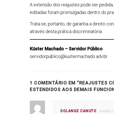
A extensão dos reajustes pode ser pedida, i
editadas foram promulgadas dentro do praz
Trata-se, portanto, de garantia a direito c
através desta prática discriminatória.
Küster Machado – Servidor Público
servidorpublico@kustermachado.adv.br
1 COMENTÁRIO EM “
REAJUSTES C
ESTENDIDOS AOS DEMAIS FUNCIO
SOLANGE CANUTO
JANEIRO 17