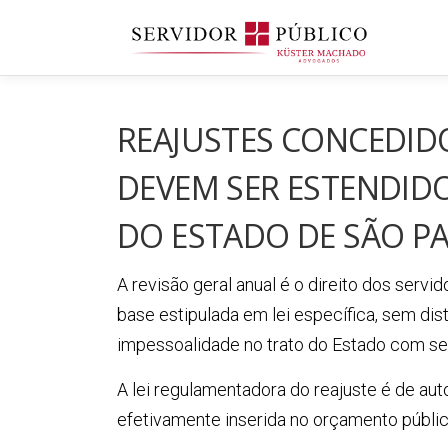
Saltar
para
conteúdo
REAJUSTES CONCEDIDO
DEVEM SER ESTENDID
DO ESTADO DE SÃO P
A revisão geral anual é o direito dos serv
base estipulada em lei específica, sem dis
impessoalidade no trato do Estado com se
A lei regulamentadora do reajuste é de aut
efetivamente inserida no orçamento públi