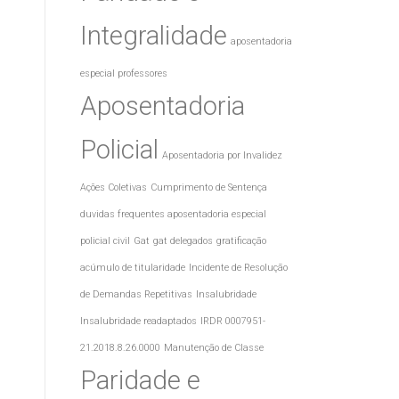
Integralidade
aposentadoria
especial professores
Aposentadoria
Policial
Aposentadoria por Invalidez
Ações Coletivas
Cumprimento de Sentença
duvidas frequentes aposentadoria especial
policial civil
Gat
gat delegados
gratificação
acúmulo de titularidade
Incidente de Resolução
de Demandas Repetitivas
Insalubridade
Insalubridade readaptados
IRDR 0007951-
21.2018.8.26.0000
Manutenção de Classe
Paridade e